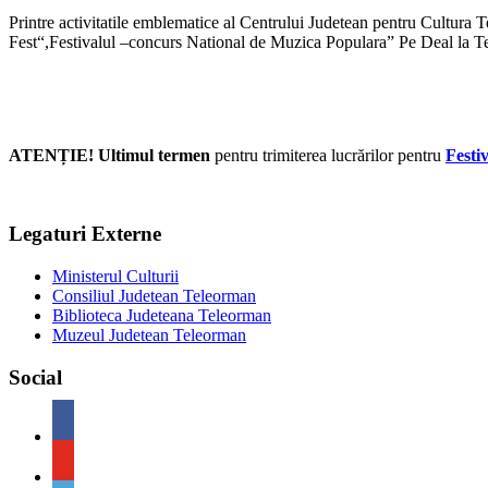
Printre activitatile emblematice al Centrului Judetean pentru Cultur
Fest“,Festivalul –concurs National de Muzica Populara” Pe Deal la T
ATENȚIE! Ultimul termen
pentru trimiterea lucrărilor pentru
Festi
Legaturi Externe
Ministerul Culturii
Consiliul Judetean Teleorman
Biblioteca Judeteana Teleorman
Muzeul Judetean Teleorman
Social