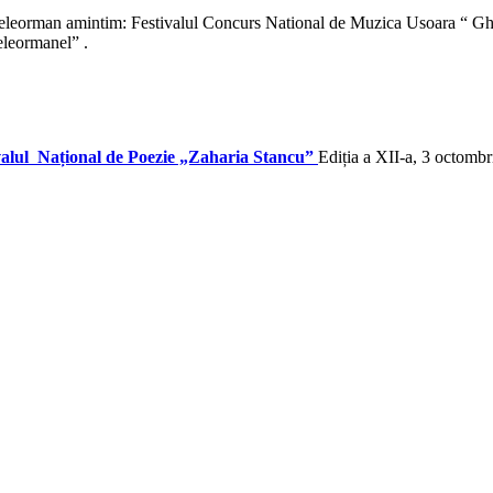
a Teleorman amintim: Festivalul Concurs National de Muzica Usoara “ Gh
eleormanel” .
valul Național de Poezie „Zaharia Stancu”
Ediția a XII-a, 3 octomb