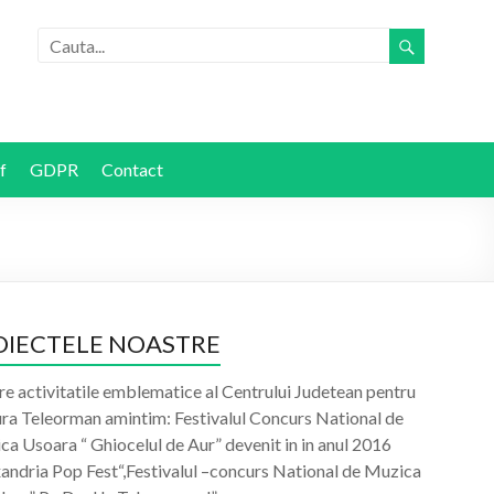
f
GDPR
Contact
OIECTELE NOASTRE
re activitatile emblematice al Centrului Judetean pentru
ura Teleorman amintim: Festivalul Concurs National de
a Usoara “ Ghiocelul de Aur” devenit in in anul 2016
xandria Pop Fest“,Festivalul –concurs National de Muzica