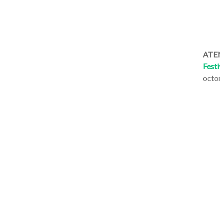
ATEN
Festi
octo