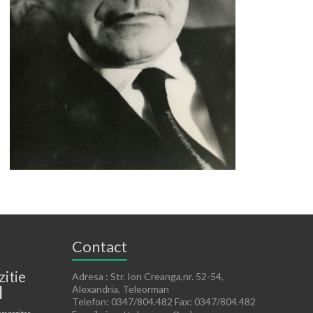
Contact
zitie
Adresa : Str. Ion Creanga,nr. 52-54,
l
Alexandria, Teleorman
Telefon: 0347/804.482 Fax: 0347/804.482