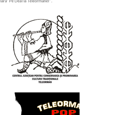
ara” Pe Deal la Teleormanel” .