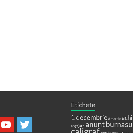
Etichete
1 decembrie
achi
8 martie
anunt
burnasu
angajare
caligraf
centenar