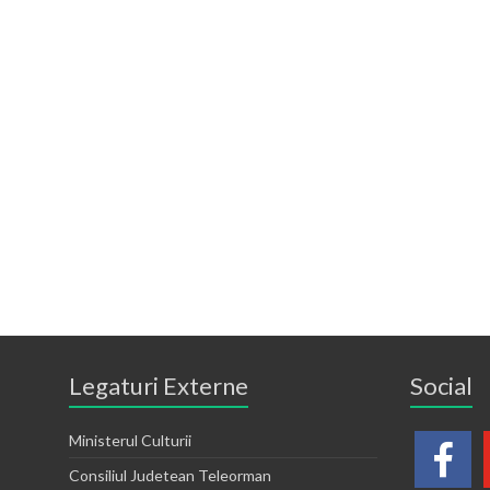
Legaturi Externe
Social
Ministerul Culturii
Consiliul Judetean Teleorman