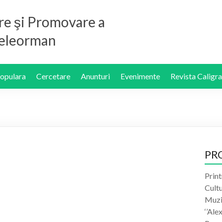
re şi Promovare a
 Teleorman
Populara
Cercetare
Anunturi
Evenimente
Revista Caligra
PR
Print
Cult
Muzic
‘’Ale