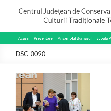
Centrul Judeţean de Conserva
Culturii Tradiţionale
Acasa
Prezentare
Ansamblul Burnasul
Scoala 
DSC_0090