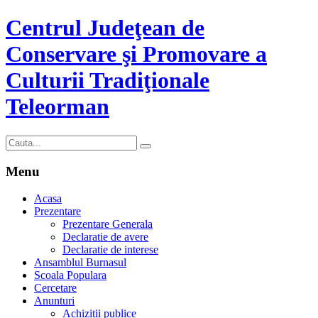
Centrul Judeţean de
Conservare şi Promovare a
Culturii Tradiţionale
Teleorman
Menu
Acasa
Prezentare
Prezentare Generala
Declaratie de avere
Declaratie de interese
Ansamblul Burnasul
Scoala Populara
Cercetare
Anunturi
Achizitii publice