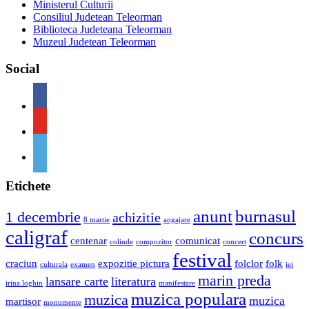
Ministerul Culturii
Consiliul Judetean Teleorman
Biblioteca Judeteana Teleorman
Muzeul Judetean Teleorman
Social
Etichete
anunt
burnasul
1 decembrie
achizitie
8 martie
angajare
caligraf
concurs
centenar
comunicat
colinde
compozitor
concert
festival
craciun
expozitie pictura
folclor
folk
culturala
examen
iei
marin preda
lansare carte
literatura
irina loghin
manifestare
muzica populara
muzica
muzica
martisor
monumente