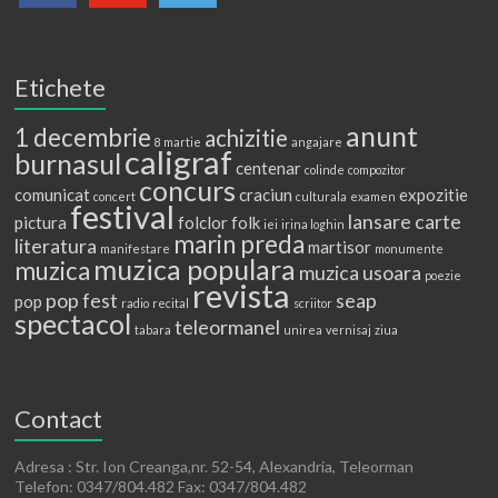
Etichete
anunt
1 decembrie
achizitie
8 martie
angajare
caligraf
burnasul
centenar
colinde
compozitor
concurs
comunicat
craciun
expozitie
concert
culturala
examen
festival
lansare carte
pictura
folclor
folk
iei
irina loghin
marin preda
literatura
martisor
manifestare
monumente
muzica populara
muzica
muzica usoara
poezie
revista
pop fest
seap
pop
radio
recital
scriitor
spectacol
teleormanel
tabara
unirea
vernisaj
ziua
Contact
Adresa : Str. Ion Creanga,nr. 52-54, Alexandria, Teleorman
Telefon: 0347/804.482 Fax: 0347/804.482