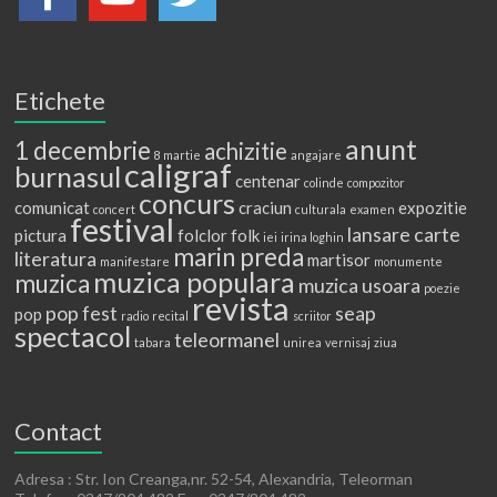
Etichete
anunt
1 decembrie
achizitie
8 martie
angajare
caligraf
burnasul
centenar
colinde
compozitor
concurs
comunicat
craciun
expozitie
concert
culturala
examen
festival
lansare carte
pictura
folclor
folk
iei
irina loghin
marin preda
literatura
martisor
manifestare
monumente
muzica populara
muzica
muzica usoara
poezie
revista
pop fest
seap
pop
radio
recital
scriitor
spectacol
teleormanel
tabara
unirea
vernisaj
ziua
Contact
Adresa : Str. Ion Creanga,nr. 52-54, Alexandria, Teleorman