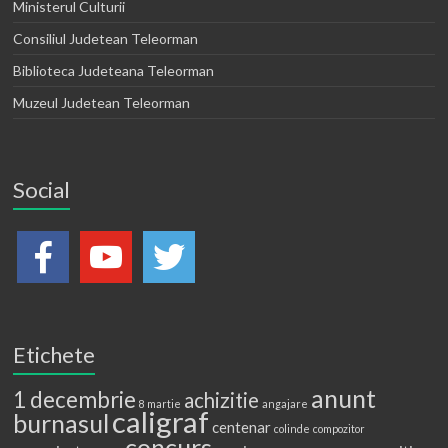
Ministerul Culturii
Consiliul Judetean Teleorman
Biblioteca Judeteana Teleorman
Muzeul Judetean Teleorman
Social
Etichete
anunt
1 decembrie
achizitie
8 martie
angajare
caligraf
burnasul
centenar
colinde
compozitor
concurs