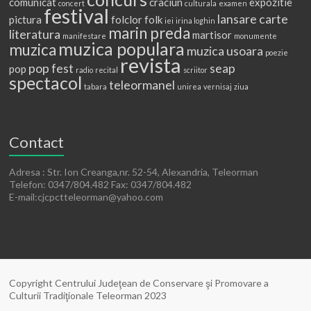
comunicat
craciun
expozitie
concert
culturala
examen
festival
lansare carte
pictura
folclor
folk
iei
irina loghin
marin preda
literatura
martisor
manifestare
monumente
muzica populara
muzica
muzica usoara
poezie
revista
pop fest
seap
pop
radio
recital
scriitor
spectacol
teleormanel
tabara
unirea
vernisaj
ziua
Contact
Adresa : Str. Ion Creanga,nr. 52-54, Alexandria, Teleorman
Telefon: 0347/804.482 Fax: 0347/804.482
E-mail:cjcpctteleorman@yahoo.com
Copyright Centrului Judeţean de Conservare şi Promovare a
Culturii Tradiţionale Teleorman 2023