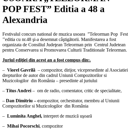
POP FEST” Editia a 48 a
Alexandria
Festivalul concurs national de muzica usoara ”Teleorman Pop Fest
’’editia cu nr.48 şi-a desemnat câştigătorii. Manifestarea a fost
organizata de Consiliul Judeţean Teleorman prin Centrul Judetean
pentru Conservarea si Promovarea Culturii Traditionale Teleorman.
Juriul ediţiei din acest an a fost compus din:.
–
Viorel Gavrilă
– compozitor, dirijor, vicepresedinte al Asociatiei
drepturilor de autor din cadrul Uniunii Compozitorilor si
Muzicologilor din România – presedinte al juriului
–
Titus Andrei
– om de radio, comentator, critic de specialitate,
–
Dan Dimitriu – c
ompozitor, orchestrator, membru al Uniunii
Compozitorilor si Muzicologilor din România
–
Luminita Anghel,
interpret de muzică uşoară
–
Mihai Pocorschi
, compozitor