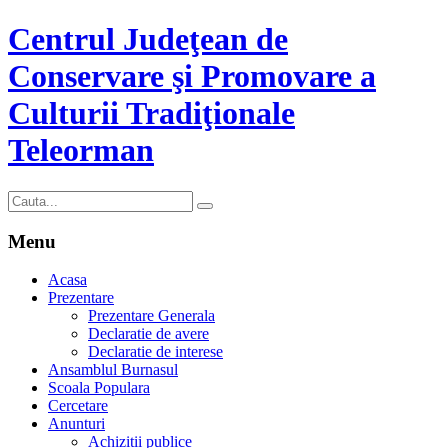
Centrul Judeţean de
Conservare şi Promovare a
Culturii Tradiţionale
Teleorman
Menu
Acasa
Prezentare
Prezentare Generala
Declaratie de avere
Declaratie de interese
Ansamblul Burnasul
Scoala Populara
Cercetare
Anunturi
Achizitii publice