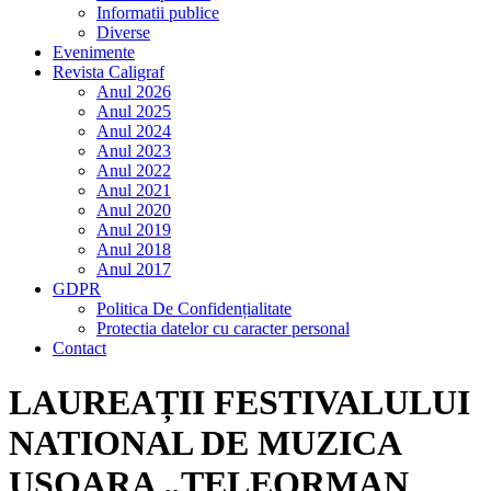
Informatii publice
Diverse
Evenimente
Revista Caligraf
Anul 2026
Anul 2025
Anul 2024
Anul 2023
Anul 2022
Anul 2021
Anul 2020
Anul 2019
Anul 2018
Anul 2017
GDPR
Politica De Confidențialitate
Protectia datelor cu caracter personal
Contact
LAUREAȚII FESTIVALULUI
NATIONAL DE MUZICA
USOARA „TELEORMAN