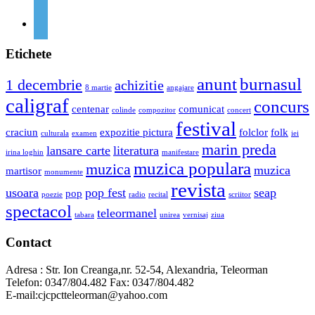
Etichete
anunt
burnasul
1 decembrie
achizitie
8 martie
angajare
caligraf
concurs
centenar
comunicat
colinde
compozitor
concert
festival
craciun
expozitie pictura
folclor
folk
culturala
examen
iei
marin preda
lansare carte
literatura
irina loghin
manifestare
muzica populara
muzica
muzica
martisor
monumente
revista
usoara
pop fest
seap
pop
poezie
radio
recital
scriitor
spectacol
teleormanel
tabara
unirea
vernisaj
ziua
Contact
Adresa : Str. Ion Creanga,nr. 52-54, Alexandria, Teleorman
Telefon: 0347/804.482 Fax: 0347/804.482
E-mail:cjcpctteleorman@yahoo.com