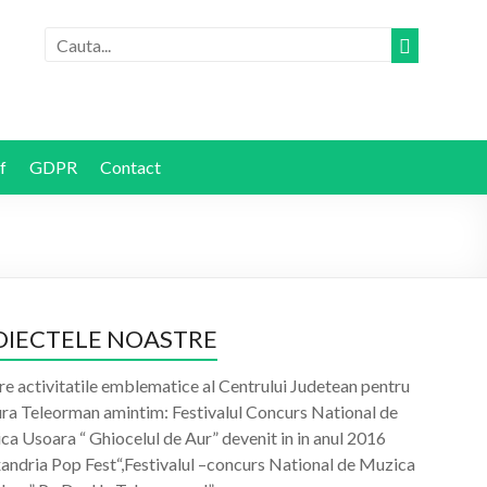
f
GDPR
Contact
OIECTELE NOASTRE
re activitatile emblematice al Centrului Judetean pentru
ura Teleorman amintim: Festivalul Concurs National de
a Usoara “ Ghiocelul de Aur” devenit in in anul 2016
xandria Pop Fest“,Festivalul –concurs National de Muzica