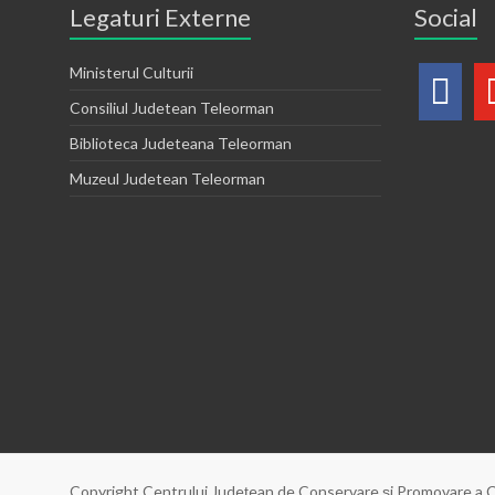
Legaturi Externe
Social
Ministerul Culturii
Consiliul Judetean Teleorman
Biblioteca Judeteana Teleorman
Muzeul Judetean Teleorman
Copyright Centrului Judeţean de Conservare şi Promovare a C