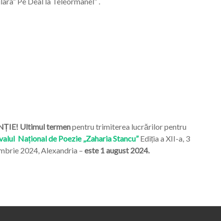
ara” Pe Deal la Teleormanel” .
ȚIE! Ultimul termen
pentru trimiterea lucrărilor pentru
valul Național de Poezie „Zaharia Stancu”
Ediția a XII-a, 3
mbrie 2024, Alexandria –
este 1 august 2024.