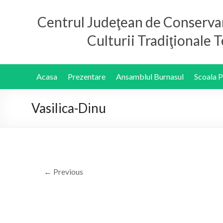
Centrul Judeţean de Conserva
Culturii Tradiţionale
Acasa
Prezentare
Ansamblul Burnasul
Scoala 
Vasilica-Dinu
← Previous