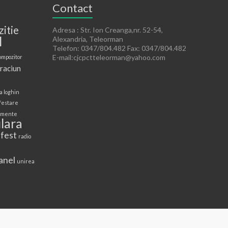
Contact
zitie
Adresa : Str. Ion Creanga,nr. 52-54,
l
Alexandria, Teleorman
Telefon: 0347/804.482 Fax: 0347/804.482
E-mail:cjcpctteleorman@yahoo.com
ompozitor
raciun
a loghin
festare
mente
lara
 fest
radio
anel
unirea