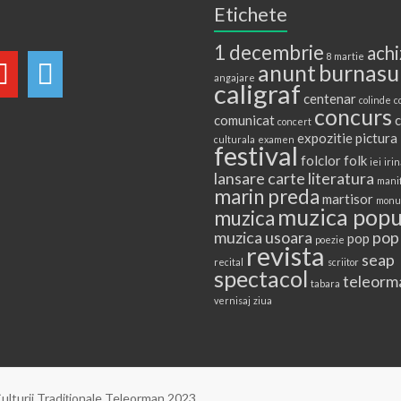
Etichete
1 decembrie
achi
8 martie
anunt
burnasu
angajare
caligraf
centenar
colinde
c
concurs
comunicat
c
concert
expozitie pictura
culturala
examen
festival
folclor
folk
iei
irin
lansare carte
literatura
mani
marin preda
martisor
monu
muzica popu
muzica
muzica usoara
pop
pop
poezie
revista
seap
recital
scriitor
spectacol
teleorm
tabara
vernisaj
ziua
ulturii Tradiţionale Teleorman 2023