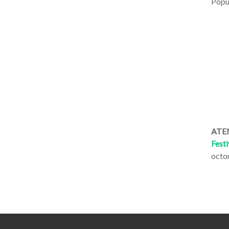
Popul
ATEN
Festi
octo