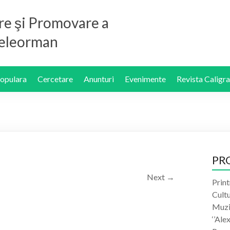
re şi Promovare a
 Teleorman
Populara
Cercetare
Anunturi
Evenimente
Revista Caligra
PR
Next →
Print
Cult
Muzic
‘’Ale