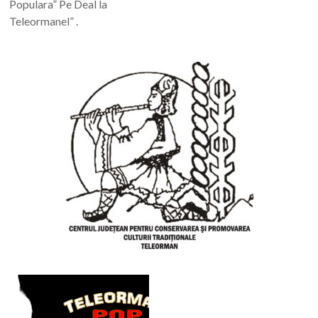
Populara” Pe Deal la
Teleormanel” .