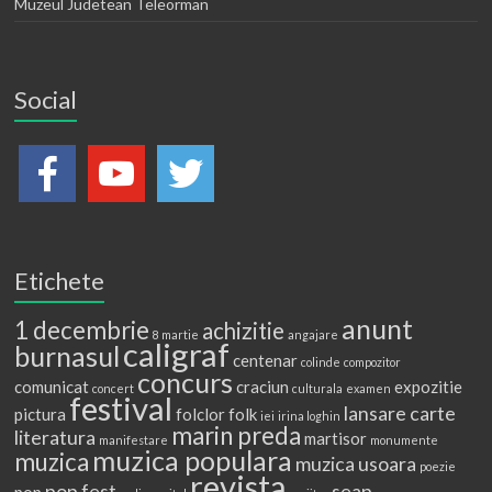
Muzeul Judetean Teleorman
Social
Etichete
anunt
1 decembrie
achizitie
8 martie
angajare
caligraf
burnasul
centenar
colinde
compozitor
concurs
comunicat
craciun
expozitie
concert
culturala
examen
festival
lansare carte
pictura
folclor
folk
iei
irina loghin
marin preda
literatura
martisor
manifestare
monumente
muzica populara
muzica
muzica usoara
poezie
revista
pop fest
seap