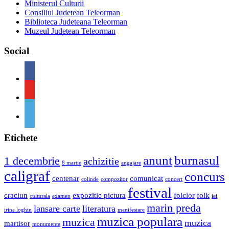
Ministerul Culturii
Consiliul Judetean Teleorman
Biblioteca Judeteana Teleorman
Muzeul Judetean Teleorman
Social
Etichete
anunt
burnasul
1 decembrie
achizitie
8 martie
angajare
caligraf
concurs
centenar
comunicat
colinde
compozitor
concert
festival
craciun
expozitie pictura
folclor
folk
culturala
examen
iei
marin preda
lansare carte
literatura
irina loghin
manifestare
muzica populara
muzica
muzica
martisor
monumente