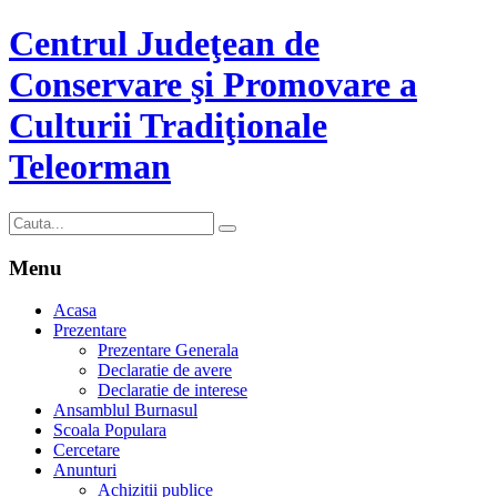
Centrul Judeţean de
Conservare şi Promovare a
Culturii Tradiţionale
Teleorman
Menu
Acasa
Prezentare
Prezentare Generala
Declaratie de avere
Declaratie de interese
Ansamblul Burnasul
Scoala Populara
Cercetare
Anunturi
Achizitii publice