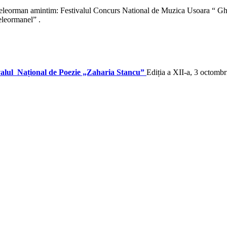
a Teleorman amintim: Festivalul Concurs National de Muzica Usoara “ Gh
eleormanel” .
valul Național de Poezie „Zaharia Stancu”
Ediția a XII-a, 3 octomb