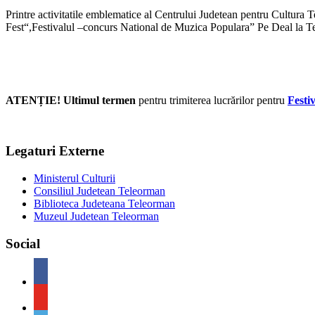
Printre activitatile emblematice al Centrului Judetean pentru Cultur
Fest“,Festivalul –concurs National de Muzica Populara” Pe Deal la T
ATENȚIE! Ultimul termen
pentru trimiterea lucrărilor pentru
Festi
Legaturi Externe
Ministerul Culturii
Consiliul Judetean Teleorman
Biblioteca Judeteana Teleorman
Muzeul Judetean Teleorman
Social