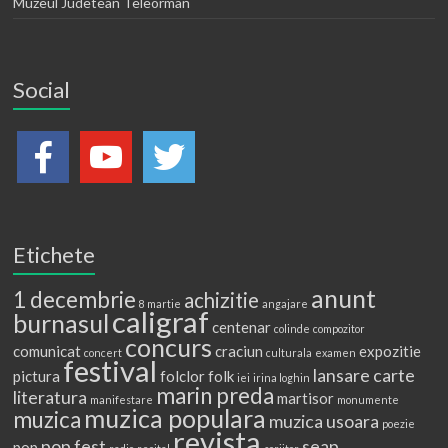
Muzeul Judetean Teleorman
Social
Etichete
anunt
1 decembrie
achizitie
8 martie
angajare
caligraf
burnasul
centenar
colinde
compozitor
concurs
comunicat
craciun
expozitie
concert
culturala
examen
festival
lansare carte
pictura
folclor
folk
iei
irina loghin
marin preda
literatura
martisor
manifestare
monumente
muzica populara
muzica
muzica usoara
poezie
revista
pop fest
seap
pop