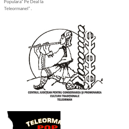
Populara” Pe Deal la
Teleormanel” .