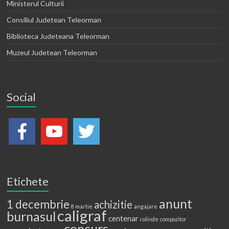
Ministerul Culturii
Consiliul Judetean Teleorman
Biblioteca Judeteana Teleorman
Muzeul Judetean Teleorman
Social
Etichete
anunt
1 decembrie
achizitie
8 martie
angajare
caligraf
burnasul
centenar
colinde
compozitor
concurs