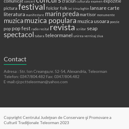
comunicat
craciun
expozitie
concert
culturala
examen
festival
lansare carte
pictura
folclor
folk
iei
irina loghin
marin preda
literatura
martisor
manifestare
monumente
muzica populara
muzica
muzica usoara
poezie
revista
pop fest
seap
pop
radio
recital
scriitor
spectacol
teleormanel
tabara
unirea
vernisaj
ziua
Contact
Adresa : Str. Ion Creanga,nr. 52-54, Alexandria, Teleorman
Telefon: 0347/804.482 Fax: 0347/804.482
E-mail:cjcpctteleorman@yahoo.com
Copyright Centrului Judeţean de Conservare şi Promovare a
Culturii Tradiţionale Teleorman 2023