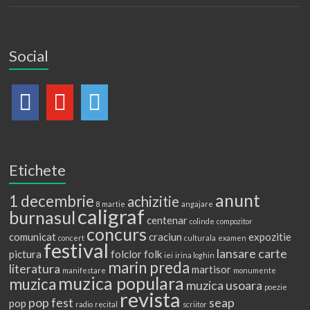
Social
Etichete
anunt
1 decembrie
achizitie
8 martie
angajare
caligraf
burnasul
centenar
colinde
compozitor
concurs
comunicat
craciun
expozitie
concert
culturala
examen
festival
lansare carte
pictura
folclor
folk
iei
irina loghin
marin preda
literatura
martisor
manifestare
monumente
muzica populara
muzica
muzica usoara
poezie
revista
pop fest
seap
pop
radio
recital
scriitor