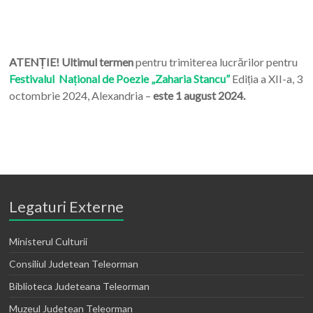
ATENȚIE! Ultimul termen
pentru trimiterea lucrărilor pentru
Festivalul Național de Poezie „Zaharia Stancu”
Ediția a XII-a, 3
octombrie 2024, Alexandria –
este 1 august 2024.
Legaturi Externe
Ministerul Culturii
Consiliul Judetean Teleorman
Biblioteca Judeteana Teleorman
Muzeul Judetean Teleorman