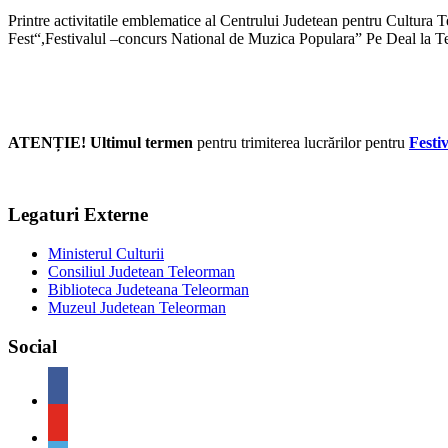
Printre activitatile emblematice al Centrului Judetean pentru Cultur
Fest“,Festivalul –concurs National de Muzica Populara” Pe Deal la T
ATENȚIE! Ultimul termen
pentru trimiterea lucrărilor pentru
Festi
Legaturi Externe
Ministerul Culturii
Consiliul Judetean Teleorman
Biblioteca Judeteana Teleorman
Muzeul Judetean Teleorman
Social