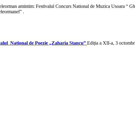
a Teleorman amintim: Festivalul Concurs National de Muzica Usoara “ Gh
eleormanel” .
valul Național de Poezie „Zaharia Stancu”
Ediția a XII-a, 3 octomb