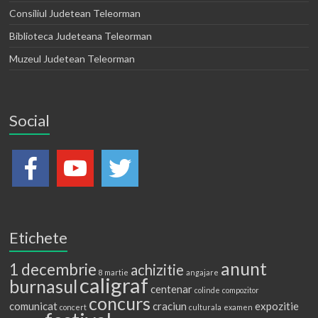
Consiliul Judetean Teleorman
Biblioteca Judeteana Teleorman
Muzeul Judetean Teleorman
Social
Etichete
anunt
1 decembrie
achizitie
8 martie
angajare
caligraf
burnasul
centenar
colinde
compozitor
concurs
comunicat
craciun
expozitie
concert
culturala
examen