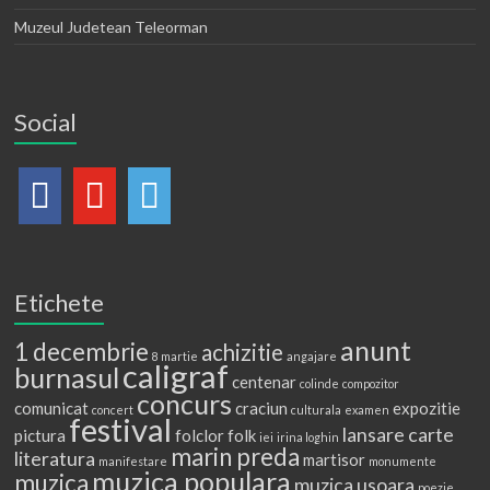
Muzeul Judetean Teleorman
Social
Etichete
anunt
1 decembrie
achizitie
8 martie
angajare
caligraf
burnasul
centenar
colinde
compozitor
concurs
comunicat
craciun
expozitie
concert
culturala
examen
festival
lansare carte
pictura
folclor
folk
iei
irina loghin
marin preda
literatura
martisor
manifestare
monumente
muzica populara
muzica
muzica usoara
poezie