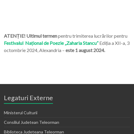
ATENȚIE! Ultimul termen
pentru trimiterea lucrărilor pentru
Festivalul Național de Poezie „Zaharia Stancu”
Ediția a XII-a, 3
octombrie 2024, Alexandria –
este 1 august 2024.
Legaturi Externe
Ministerul Culturii
Consiliul Judetean Teleorman
Biblioteca Judeteana Teleorman