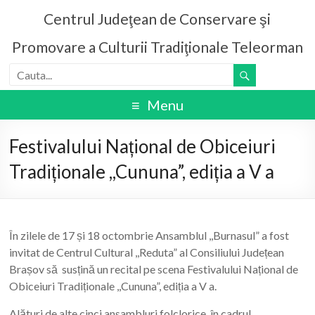
Centrul Judeţean de Conservare şi
Promovare a Culturii Tradiţionale Teleorman
Menu
Festivalului Național de Obiceiuri
Tradiționale ,,Cununa”, ediția a V a
În zilele de 17 și 18 octombrie Ansamblul ,,Burnasul” a fost
invitat de Centrul Cultural ,,Reduta” al Consiliului Județean
Brașov să susțină un recital pe scena Festivalului Național de
Obiceiuri Tradiționale ,,Cununa”, ediția a V a.
Alături de alte cinci ansambluri folclorice, în cadrul