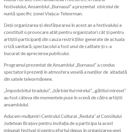
festivalului, Ansamblul ,,Burnasul” a prezentat obiceiul de
nuntă specific zonei Vlașca-Teleorman.
Deși organizarea și desfășurarea în acest an a festivalului a
constituit o provocare atât pentru organizatori cât și pentru
artiștii participanți din cauza restricțiilor generate de actuala
criză sanitară, spectacolul a fost unul de calitate și s-a
bucurat de aprecierea publicului.
Programul prezentat de Ansamblul ,,Burnasul” a condus
spectatorii prezenți în atmosfera veselă a nunților de altadată
din satele teleormănene.
,,Împodobitul bradului”, ,,bărbieritul mirelui”, ,,gătitul miresei”
au fost câteva din momentele puse în scenă de către artiștii
ansamblului.
Aducem mulțumiri Centrului Cultural ,,Reduta” al Consiliului
Judetean Brașov pentru invitația de a participa la acest
minunat festival și pentru efortul depus în organizarea unei