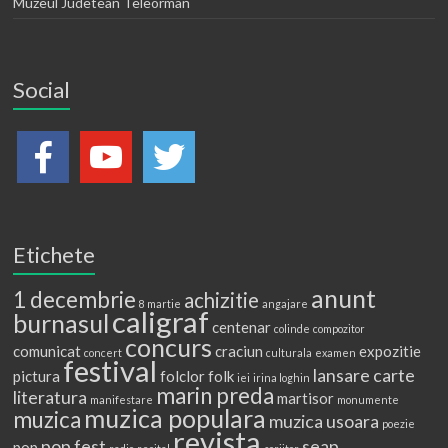
Muzeul Judetean Teleorman
Social
Etichete
anunt
1 decembrie
achizitie
8 martie
angajare
caligraf
burnasul
centenar
colinde
compozitor
concurs
comunicat
craciun
expozitie
concert
culturala
examen
festival
lansare carte
pictura
folclor
folk
iei
irina loghin
marin preda
literatura
martisor
manifestare
monumente
muzica populara
muzica
muzica usoara
poezie
revista
pop fest
seap
pop