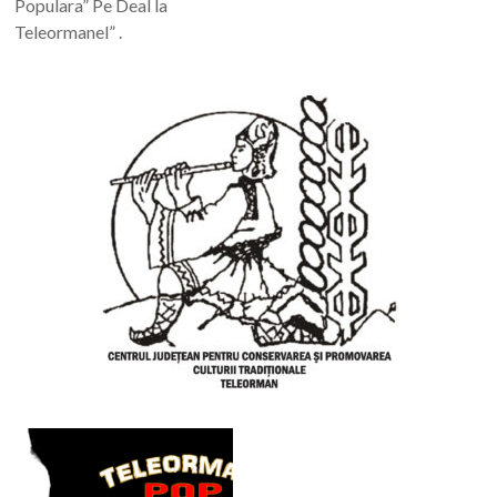
Populara” Pe Deal la
Teleormanel” .