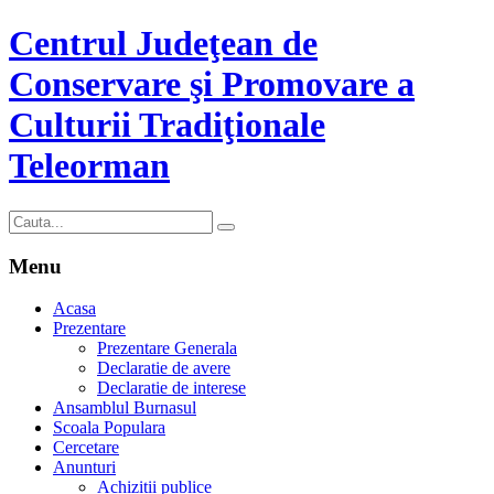
Centrul Judeţean de
Conservare şi Promovare a
Culturii Tradiţionale
Teleorman
Menu
Acasa
Prezentare
Prezentare Generala
Declaratie de avere
Declaratie de interese
Ansamblul Burnasul
Scoala Populara
Cercetare
Anunturi
Achizitii publice