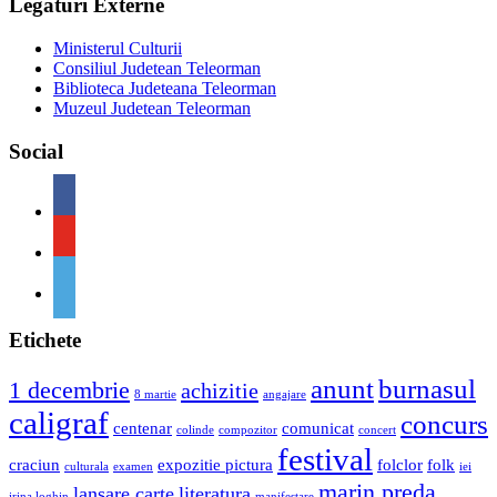
Legaturi Externe
Ministerul Culturii
Consiliul Judetean Teleorman
Biblioteca Judeteana Teleorman
Muzeul Judetean Teleorman
Social
Etichete
anunt
burnasul
1 decembrie
achizitie
8 martie
angajare
caligraf
concurs
centenar
comunicat
colinde
compozitor
concert
festival
craciun
expozitie pictura
folclor
folk
culturala
examen
iei
marin preda
lansare carte
literatura
irina loghin
manifestare