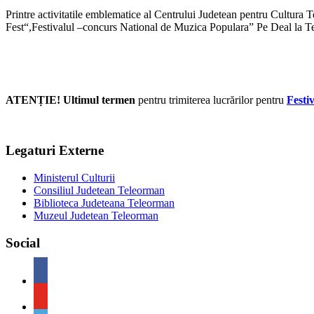
Printre activitatile emblematice al Centrului Judetean pentru Cultur
Fest“,Festivalul –concurs National de Muzica Populara” Pe Deal la T
ATENȚIE! Ultimul termen
pentru trimiterea lucrărilor pentru
Festi
Legaturi Externe
Ministerul Culturii
Consiliul Judetean Teleorman
Biblioteca Judeteana Teleorman
Muzeul Judetean Teleorman
Social