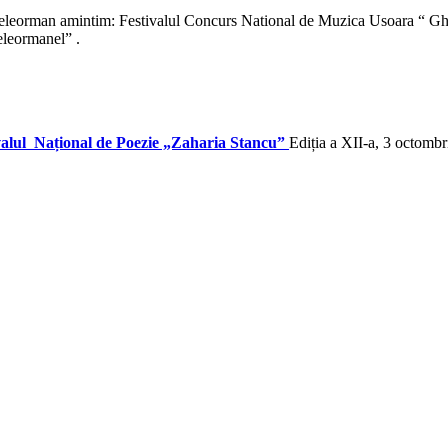
a Teleorman amintim: Festivalul Concurs National de Muzica Usoara “ Gh
eleormanel” .
valul Național de Poezie „Zaharia Stancu”
Ediția a XII-a, 3 octomb