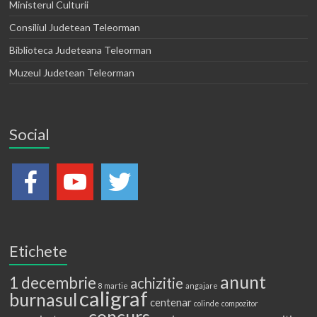
Ministerul Culturii
Consiliul Judetean Teleorman
Biblioteca Judeteana Teleorman
Muzeul Judetean Teleorman
Social
Etichete
anunt
1 decembrie
achizitie
8 martie
angajare
caligraf
burnasul
centenar
colinde
compozitor
concurs