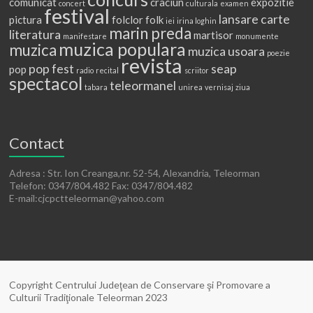
comunicat
craciun
expozitie
concert
culturala
examen
festival
lansare carte
pictura
folclor
folk
iei
irina loghin
marin preda
literatura
martisor
manifestare
monumente
muzica populara
muzica
muzica usoara
poezie
revista
pop fest
seap
pop
radio
recital
scriitor
spectacol
teleormanel
tabara
unirea
vernisaj
ziua
Contact
Adresa : Str. Ion Creanga,nr. 52-54, Alexandria, Teleorman
Telefon: 0347/804.482 Fax: 0347/804.482
E-mail:cjcpctteleorman@yahoo.com
Copyright Centrului Judeţean de Conservare şi Promovare a
Culturii Tradiţionale Teleorman 2023