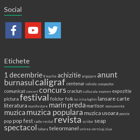
Social
Etichete
anunt
1 decembrie
achizitie
8 martie
angajare
caligraf
burnasul
centenar
colinde
compozitor
concurs
comunicat
craciun
expozitie
concert
culturala
examen
festival
lansare carte
pictura
folclor
folk
iei
irina loghin
marin preda
literatura
martisor
manifestare
monumente
muzica populara
muzica
muzica usoara
poezie
revista
pop fest
seap
pop
radio
recital
scriitor
spectacol
teleormanel
tabara
unirea
vernisaj
ziua