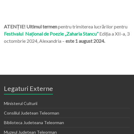
ATENȚIE! Ultimul termen
pentru trimiterea lucrărilor pentru
Festivalul Național de Poezie „Zaharia Stancu”
Ediția a XII-a, 3
octombrie 2024, Alexandria –
este 1 august 2024.
Legaturi Externe
Ministerul Culturii
Consiliul Judetean Teleorman
Biblioteca Judeteana Teleorman
Muzeul Judetean Teleorman