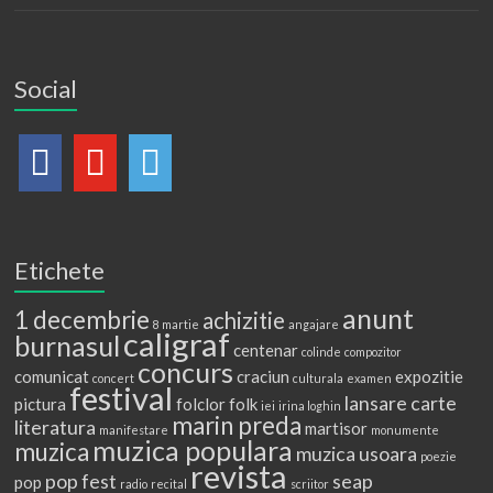
Social
Etichete
anunt
1 decembrie
achizitie
8 martie
angajare
caligraf
burnasul
centenar
colinde
compozitor
concurs
comunicat
craciun
expozitie
concert
culturala
examen
festival
lansare carte
pictura
folclor
folk
iei
irina loghin
marin preda
literatura
martisor
manifestare
monumente
muzica populara
muzica
muzica usoara
poezie
revista
pop fest
seap
pop
radio
recital
scriitor