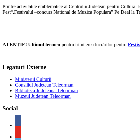
Printre activitatile emblematice al Centrului Judetean pentru Cultur
Fest“,Festivalul –concurs National de Muzica Populara” Pe Deal la T
ATENȚIE! Ultimul termen
pentru trimiterea lucrărilor pentru
Festi
Legaturi Externe
Ministerul Culturii
Consiliul Judetean Teleorman
Biblioteca Judeteana Teleorman
Muzeul Judetean Teleorman
Social