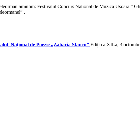
a Teleorman amintim: Festivalul Concurs National de Muzica Usoara “ Gh
eleormanel” .
valul Național de Poezie „Zaharia Stancu”
Ediția a XII-a, 3 octomb