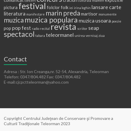
concert
culturala
examen
festival
lansare carte
pictura
folclor
folk
iei
irina loghin
marin preda
literatura
martisor
manifestare
monumente
muzica populara
muzica
muzica usoara
poezie
revista
pop fest
seap
pop
radio
recital
scriitor
spectacol
teleormanel
tabara
unirea
vernisaj
ziua
Contact
Adresa : Str. Ion Creanga,nr. 52-54, Alexandria, Teleorman
Telefon: 0347/804.482 Fax: 0347/804.482
E-mail:cjcpctteleorman@yahoo.com
Copyright Centrului Judeţean de Conservare şi Promovare a
Culturii Tradiţionale Teleorman 2023