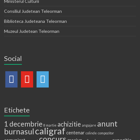
Ministerul Culturii
Consiliul Judetean Teleorman
Biblioteca Judeteana Teleorman
Muzeul Judetean Teleorman
Social
Etichete
anunt
1 decembrie
achizitie
8 martie
angajare
caligraf
burnasul
centenar
colinde
compozitor
concurs
comunicat
craciun
expozitie