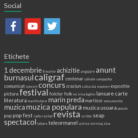
Social
Etichete
anunt
1 decembrie
achizitie
8 martie
angajare
caligraf
burnasul
centenar
colinde
compozitor
concurs
comunicat
craciun
expozitie
concert
culturala
examen
festival
lansare carte
pictura
folclor
folk
iei
irina loghin
marin preda
literatura
martisor
manifestare
monumente
muzica populara
muzica
muzica usoara
poezie
revista
pop fest
seap
pop
radio
recital
scriitor
spectacol
teleormanel
tabara
unirea
vernisaj
ziua