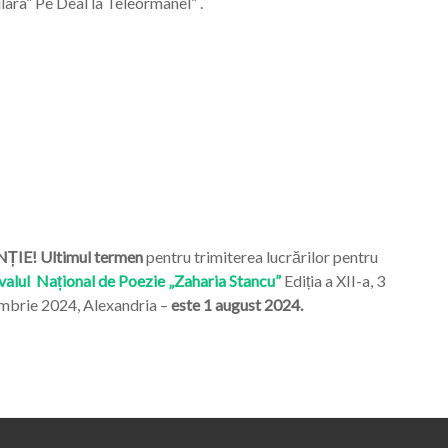
ara” Pe Deal la Teleormanel” .
ȚIE! Ultimul termen
pentru trimiterea lucrărilor pentru
valul Național de Poezie „Zaharia Stancu”
Ediția a XII-a, 3
mbrie 2024, Alexandria –
este 1 august 2024.