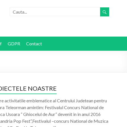
f
GDPR
Contact
OIECTELE NOASTRE
re activitatile emblematice al Centrului Judetean pentru
ura Teleorman amintim: Festivalul Concurs National de
a Usoara “ Ghiocelul de Aur” devenit in in anul 2016
xandria Pop Fest“,Festivalul –concurs National de Muzica