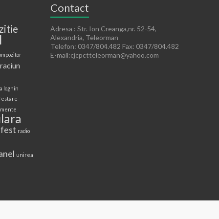
Contact
zitie
Adresa : Str. Ion Creanga,nr. 52-54,
l
Alexandria, Teleorman
Telefon: 0347/804.482 Fax: 0347/804.482
E-mail:cjcpctteleorman@yahoo.com
ompozitor
raciun
a loghin
festare
mente
lara
 fest
radio
anel
unirea