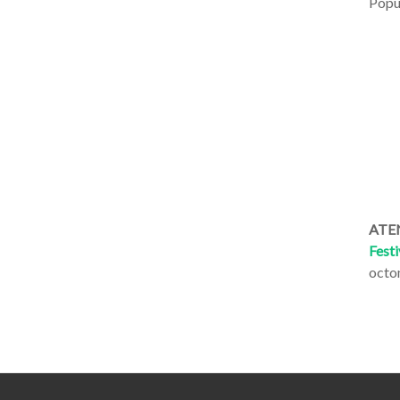
Popul
ATEN
Festi
octo