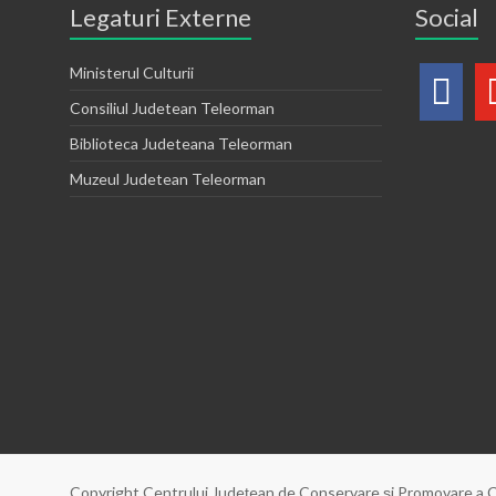
Legaturi Externe
Social
Ministerul Culturii
Consiliul Judetean Teleorman
Biblioteca Judeteana Teleorman
Muzeul Judetean Teleorman
Copyright Centrului Judeţean de Conservare şi Promovare a C