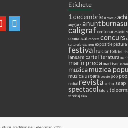
Etichete
1 decembrie
achi
8 martie
anunt
burnasu
angajare
caligraf
centenar
colinde
c
concurs
comunicat
c
concert
expozitie pictura
culturala
examen
festival
folclor
folk
iei
irin
lansare carte
literatura
mani
marin preda
martisor
monu
muzica popu
muzica
muzica usoara
pop
pop
poezie
revista
seap
recital
scriitor
spectacol
teleorm
tabara
vernisaj
ziua
ulturii Tradiţionale Teleorman 2023