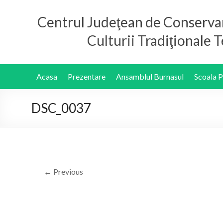
Centrul Judeţean de Conserva
Culturii Tradiţionale
Acasa
Prezentare
Ansamblul Burnasul
Scoala 
DSC_0037
← Previous