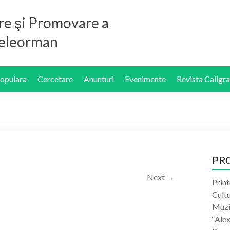
re şi Promovare a
 Teleorman
Populara
Cercetare
Anunturi
Evenimente
Revista Caligra
PR
Next →
Print
Cult
Muzic
‘’Ale