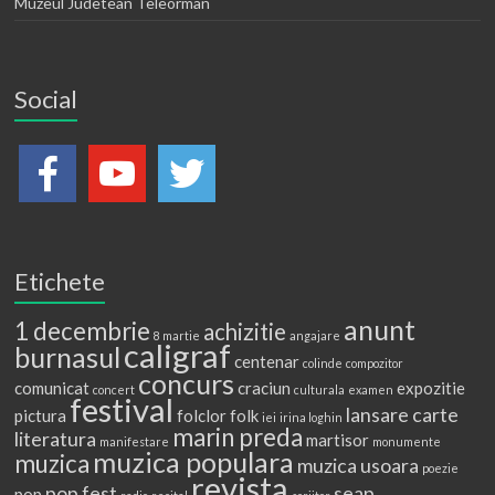
Muzeul Judetean Teleorman
Social
Etichete
anunt
1 decembrie
achizitie
8 martie
angajare
caligraf
burnasul
centenar
colinde
compozitor
concurs
comunicat
craciun
expozitie
concert
culturala
examen
festival
lansare carte
pictura
folclor
folk
iei
irina loghin
marin preda
literatura
martisor
manifestare
monumente
muzica populara
muzica
muzica usoara
poezie
revista
pop fest
seap
pop