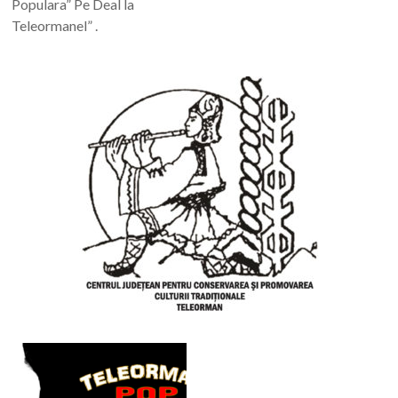
Populara” Pe Deal la
Teleormanel” .