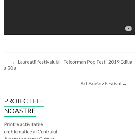
←
Laureatii festivalului ’’Teleorman Pop Fest’’ 2019 Ediția
a 50 a
Art Brașov Festival
→
PROIECTELE
NOASTRE
Printre activitatile
emblematice al Centrului
Judetean pentru Cultura