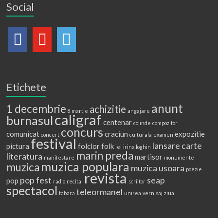
Social
Etichete
anunt
1 decembrie
achizitie
8 martie
angajare
caligraf
burnasul
centenar
colinde
compozitor
concurs
comunicat
craciun
expozitie
concert
culturala
examen
festival
lansare carte
pictura
folclor
folk
iei
irina loghin
marin preda
literatura
martisor
manifestare
monumente
muzica populara
muzica
muzica usoara
poezie
revista
pop fest
seap
pop
radio
recital
scriitor
spectacol
teleormanel
tabara
unirea
vernisaj
ziua