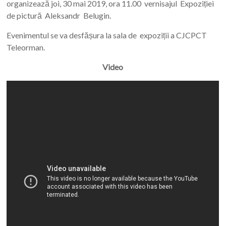
organizează joi, 30 mai 2019, ora 11.00 vernisajul Expoziției
de pictură Aleksandr Belugin.
Evenimentul se va desfășura la sala de expoziții a CJCPCT
Teleorman.
Video