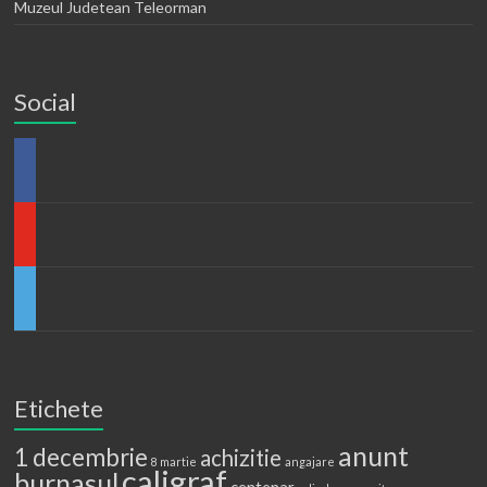
Muzeul Judetean Teleorman
Social
Etichete
anunt
1 decembrie
achizitie
8 martie
angajare
caligraf
burnasul