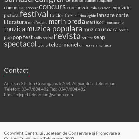
centenar
colinde
compozitor
concurs
comunicat
craciun
expozitie
concert
culturala
examen
festival
lansare carte
pictura
folclor
folk
iei
irina loghin
marin preda
literatura
martisor
manifestare
monumente
muzica populara
muzica
muzica usoara
poezie
revista
pop fest
seap
pop
radio
recital
scriitor
spectacol
teleormanel
tabara
unirea
vernisaj
ziua
Contact
Adresa : Str. Ion Creanga,nr. 52-54, Alexandria, Teleorman
Telefon: 0347/804.482 Fax: 0347/804.482
E-mail:cjcpctteleorman@yahoo.com
Copyright Centrului Judeţean de Conservare şi Promovare a
Culturii Tradiţionale Teleorman 2023