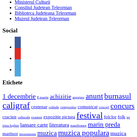
Ministerul Culturii
Consiliul Judetean Teleorman
Biblioteca Judeteana Teleorman
Muzeul Judetean Teleorman
Social
Etichete
anunt
burnasul
1 decembrie
achizitie
8 martie
angajare
caligraf
concurs
centenar
comunicat
colinde
compozitor
concert
festival
craciun
expozitie pictura
folclor
folk
culturala
examen
iei
marin preda
lansare carte
literatura
irina loghin
manifestare
muzica populara
muzica
muzica
martisor
monumente