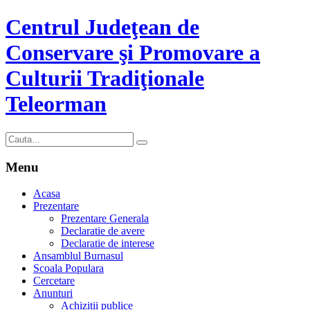
Centrul Judeţean de
Conservare şi Promovare a
Culturii Tradiţionale
Teleorman
Menu
Acasa
Prezentare
Prezentare Generala
Declaratie de avere
Declaratie de interese
Ansamblul Burnasul
Scoala Populara
Cercetare
Anunturi
Achizitii publice