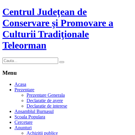
Centrul Judeţean de
Conservare şi Promovare a
Culturii Tradiţionale
Teleorman
Menu
Acasa
Prezentare
Prezentare Generala
Declaratie de avere
Declaratie de interese
Ansamblul Burnasul
Scoala Populara
Cercetare
Anunturi
Achizitii publice