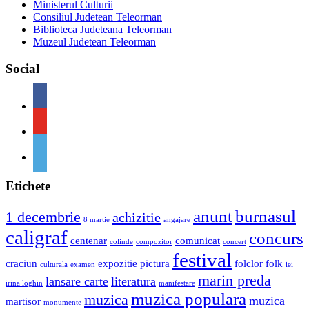
Ministerul Culturii
Consiliul Judetean Teleorman
Biblioteca Judeteana Teleorman
Muzeul Judetean Teleorman
Social
Etichete
anunt
burnasul
1 decembrie
achizitie
8 martie
angajare
caligraf
concurs
centenar
comunicat
colinde
compozitor
concert
festival
craciun
expozitie pictura
folclor
folk
culturala
examen
iei
marin preda
lansare carte
literatura
irina loghin
manifestare
muzica populara
muzica
muzica
martisor
monumente