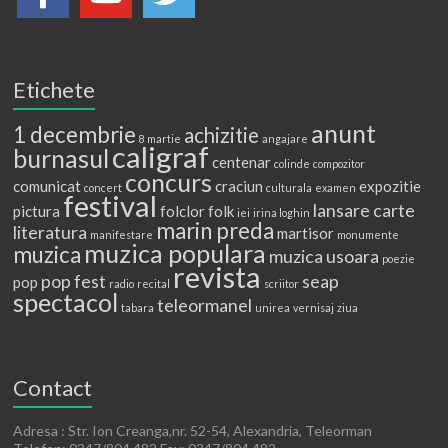
Etichete
anunt
1 decembrie
achizitie
8 martie
angajare
caligraf
burnasul
centenar
colinde
compozitor
concurs
comunicat
craciun
expozitie
concert
culturala
examen
festival
lansare carte
pictura
folclor
folk
iei
irina loghin
marin preda
literatura
martisor
manifestare
monumente
muzica populara
muzica
muzica usoara
poezie
revista
pop fest
seap
pop
radio
recital
scriitor
spectacol
teleormanel
tabara
unirea
vernisaj
ziua
Contact
Adresa : Str. Ion Creanga,nr. 52-54, Alexandria, Teleorman