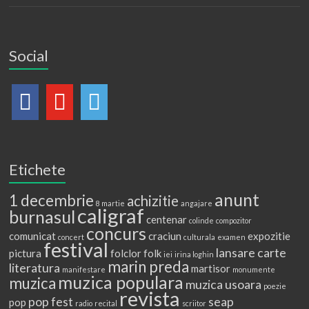
Social
Etichete
anunt
1 decembrie
achizitie
8 martie
angajare
caligraf
burnasul
centenar
colinde
compozitor
concurs
comunicat
craciun
expozitie
concert
culturala
examen
festival
lansare carte
pictura
folclor
folk
iei
irina loghin
marin preda
literatura
martisor
manifestare
monumente
muzica populara
muzica
muzica usoara
poezie
revista
pop fest
seap
pop
radio
recital
scriitor