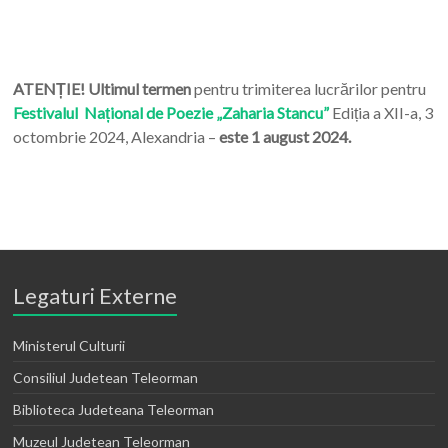
ATENȚIE! Ultimul termen
pentru trimiterea lucrărilor pentru
Festivalul Național de Poezie „Zaharia Stancu”
Ediția a XII-a, 3
octombrie 2024, Alexandria –
este 1 august 2024.
Legaturi Externe
Ministerul Culturii
Consiliul Judetean Teleorman
Biblioteca Judeteana Teleorman
Muzeul Judetean Teleorman