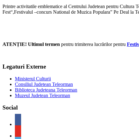
Printre activitatile emblematice al Centrului Judetean pentru Cultur
Fest“,Festivalul –concurs National de Muzica Populara” Pe Deal la T
ATENȚIE! Ultimul termen
pentru trimiterea lucrărilor pentru
Festi
Legaturi Externe
Ministerul Culturii
Consiliul Judetean Teleorman
Biblioteca Judeteana Teleorman
Muzeul Judetean Teleorman
Social