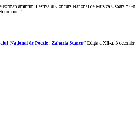
a Teleorman amintim: Festivalul Concurs National de Muzica Usoara “ Gh
eleormanel” .
valul Național de Poezie „Zaharia Stancu”
Ediția a XII-a, 3 octomb