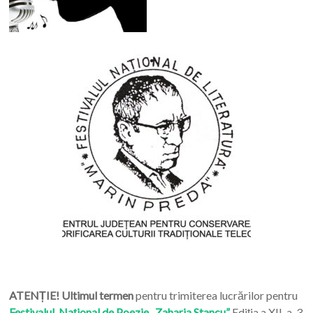
ATENȚIE! Ultimul termen
pentru trimiterea lucrărilor pentru
Festivalul Național de Poezie „Zaharia Stancu”
Ediția a XII-a, 3