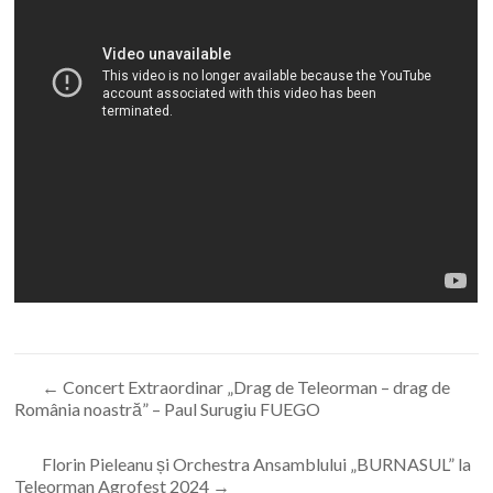
←
Concert Extraordinar „Drag de Teleorman – drag de
România noastră” – Paul Surugiu FUEGO
Florin Pieleanu și Orchestra Ansamblului „BURNASUL” la
Teleorman Agrofest 2024
→