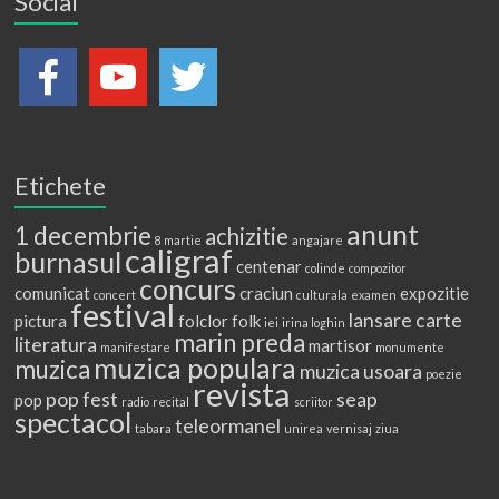
Social
Etichete
anunt
1 decembrie
achizitie
8 martie
angajare
caligraf
burnasul
centenar
colinde
compozitor
concurs
comunicat
craciun
expozitie
concert
culturala
examen
festival
lansare carte
pictura
folclor
folk
iei
irina loghin
marin preda
literatura
martisor
manifestare
monumente
muzica populara
muzica
muzica usoara
poezie
revista
pop fest
seap
pop
radio
recital
scriitor
spectacol
teleormanel
tabara
unirea
vernisaj
ziua