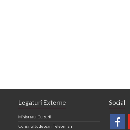
Legaturi Externe
Social
Ministerul Culturii
Consiliul Judetean Teleorman