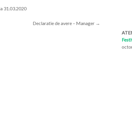
 la 31.03.2020
Declaratie de avere – Manager
→
ATEN
Festi
octo