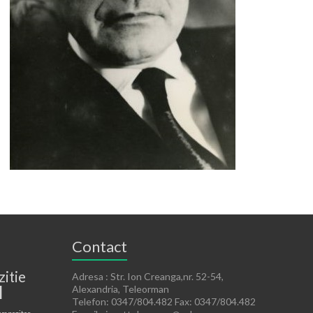
Contact
zitie
Adresa : Str. Ion Creanga,nr. 52-54,
l
Alexandria, Teleorman
Telefon: 0347/804.482 Fax: 0347/804.482