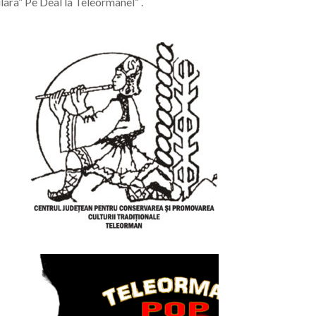
ara” Pe Deal la Teleormanel” .