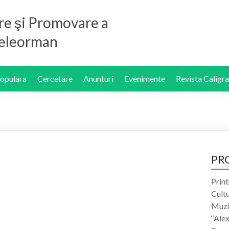
re şi Promovare a
 Teleorman
Populara
Cercetare
Anunturi
Evenimente
Revista Caligra
PR
Print
Cult
Muzic
‘’Ale