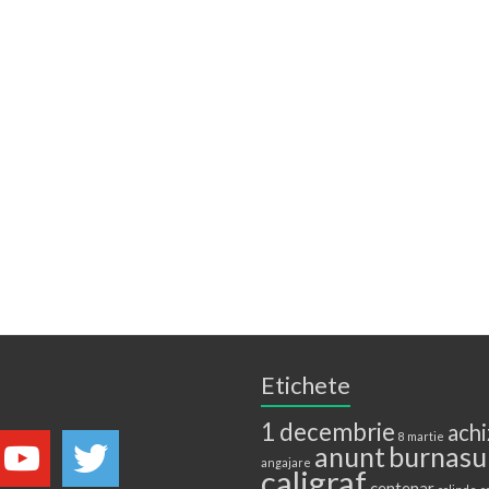
Etichete
1 decembrie
achi
8 martie
anunt
burnasu
angajare
caligraf
centenar