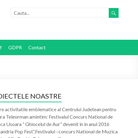
f
GDPR
Contact
OIECTELE NOASTRE
re activitatile emblematice al Centrului Judetean pentru
ura Teleorman amintim: Festivalul Concurs National de
a Usoara “ Ghiocelul de Aur” devenit in in anul 2016
xandria Pop Fest“,Festivalul –concurs National de Muzica