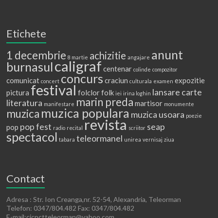
Etichete
anunt
1 decembrie
achizitie
8 martie
angajare
caligraf
burnasul
centenar
colinde
compozitor
concurs
comunicat
craciun
expozitie
concert
culturala
examen
festival
lansare carte
pictura
folclor
folk
iei
irina loghin
marin preda
literatura
martisor
manifestare
monumente
muzica populara
muzica
muzica usoara
poezie
revista
pop fest
seap
pop
radio
recital
scriitor
spectacol
teleormanel
tabara
unirea
vernisaj
ziua
Contact
Adresa : Str. Ion Creanga,nr. 52-54, Alexandria, Teleorman
Telefon: 0347/804.482 Fax: 0347/804.482
E-mail:cjcpctteleorman@yahoo.com