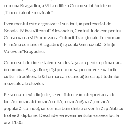
comuna Bragadiru, a VII a ediție a Concursului Județean
,,Tinere talente muzicale”.
Evenimentul este organizat și susținut, în parteneriat de
Școala ,,Mihai Viteazul” Alexandria, Centrul Judeţean pentru
Conservarea şi Promovarea Culturii Tradiţionale Teleorman,
Primăria comunei Bragadiru și Școala Gimnazială ,,Sfinții
Voievozii”Bragadiru.
Concursul de tinere talente se desfășoară pentru prima oară ,
în comuna Bragadiru și își propune să promoveze valorile
culturii tradiționale și formarea, recunoașterea aptitudinilor
muzicale ale elevilor.
Pe scenă, elevii din județ se vor întrece în interpretarea de
lucrări muzicale(muzică cultă, muzică ușoară, muzică
populară, colinde), iar cei mai buni dintre ei vor fi răsplătiti cu
trofee și diplome. Deschiderea evenimentului va avea loc la
ora 11.00.