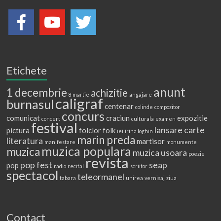
Etichete
anunt
1 decembrie
achizitie
8 martie
angajare
caligraf
burnasul
centenar
colinde
compozitor
concurs
comunicat
craciun
expozitie
concert
culturala
examen
festival
lansare carte
pictura
folclor
folk
iei
irina loghin
marin preda
literatura
martisor
manifestare
monumente
muzica populara
muzica
muzica usoara
poezie
revista
pop fest
seap
pop
radio
recital
scriitor
spectacol
teleormanel
tabara
unirea
vernisaj
ziua
Contact