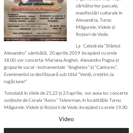
sărbătorilor pascale,
manifestări culturale în
Alexandria, Turnu
Măgurele, Videle și
Roșiori de Vede.
La Catedrala “Sfântul
Alexandru” sâmbătă, 20 aprilie 2019 începând cu orele
18.00, vor concerta: Mariana Anghel, Alexandru Pugna și
grupurile vocal –instrumentale “Anghelos” și “Cantores”.
Evenimentul se desfășoară sub titlul “Veniți, creștini, la
rugăciune!“
Totodată în zilele de 21,22 și 23 aprilie, vor avea loc concerte
susținute de Corala “Axios” Teleorman, în localitățile Turnu
Măgurele, Videle și Roșiorii de Vede, începând cu orele 19.30.
Video