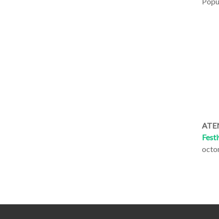
Popul
ATEN
Festi
octo