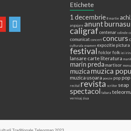
Etichete
1 decembrie
achi
8 martie
anunt
burnasu
angajare
caligraf
centenar
colinde
c
concurs
comunicat
c
concert
expozitie pictura
culturala
examen
festival
folclor
folk
iei
irin
lansare carte
literatura
mani
marin preda
martisor
monu
muzica popu
muzica
muzica usoara
pop
pop
poezie
revista
seap
recital
scriitor
spectacol
teleorm
tabara
vernisaj
ziua
ulturii Tradiţionale Teleorman 2023