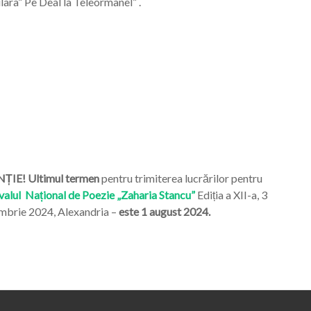
ara” Pe Deal la Teleormanel” .
ȚIE! Ultimul termen
pentru trimiterea lucrărilor pentru
valul Național de Poezie „Zaharia Stancu”
Ediția a XII-a, 3
mbrie 2024, Alexandria –
este 1 august 2024.