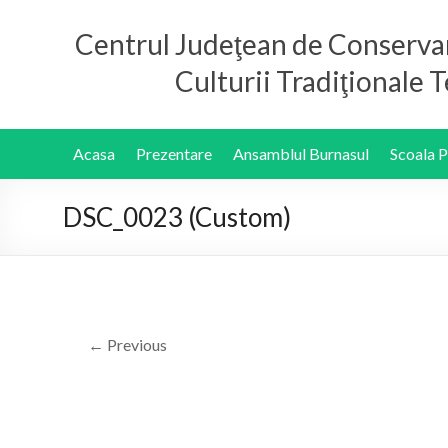
Centrul Judeţean de Conserva
Culturii Tradiţionale
Acasa
Prezentare
Ansamblul Burnasul
Scoala 
DSC_0023 (Custom)
← Previous