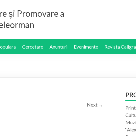
re şi Promovare a
 Teleorman
Populara
Cercetare
Anunturi
Evenimente
Revista Caligra
PR
Next →
Print
Cult
Muzic
‘’Ale