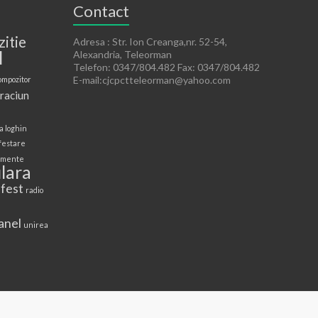
Contact
zitie
Adresa : Str. Ion Creanga,nr. 52-54,
l
Alexandria, Teleorman
Telefon: 0347/804.482 Fax: 0347/804.482
E-mail:cjcpctteleorman@yahoo.com
ompozitor
raciun
a loghin
festare
mente
lara
 fest
radio
anel
unirea