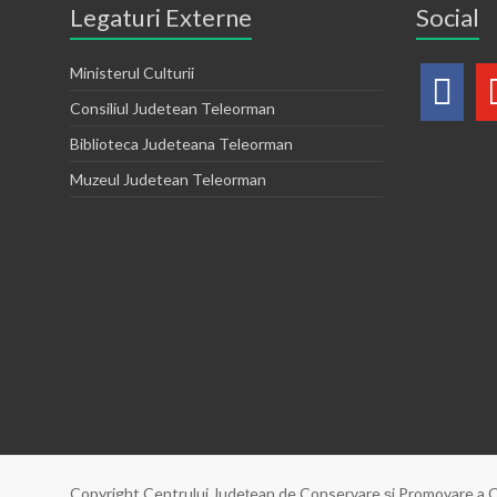
Legaturi Externe
Social
Ministerul Culturii
Consiliul Judetean Teleorman
Biblioteca Judeteana Teleorman
Muzeul Judetean Teleorman
Copyright Centrului Judeţean de Conservare şi Promovare a C