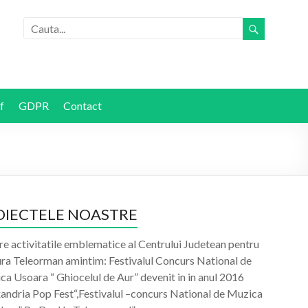
f
GDPR
Contact
OIECTELE NOASTRE
re activitatile emblematice al Centrului Judetean pentru
ura Teleorman amintim: Festivalul Concurs National de
a Usoara “ Ghiocelul de Aur” devenit in in anul 2016
xandria Pop Fest“,Festivalul –concurs National de Muzica