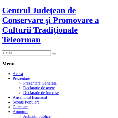
Centrul Judeţean de
Conservare şi Promovare a
Culturii Tradiţionale
Teleorman
Menu
Acasa
Prezentare
Prezentare Generala
Declaratie de avere
Declaratie de interese
Ansamblul Burnasul
Scoala Populara
Cercetare
Anunturi
Achizitii publice