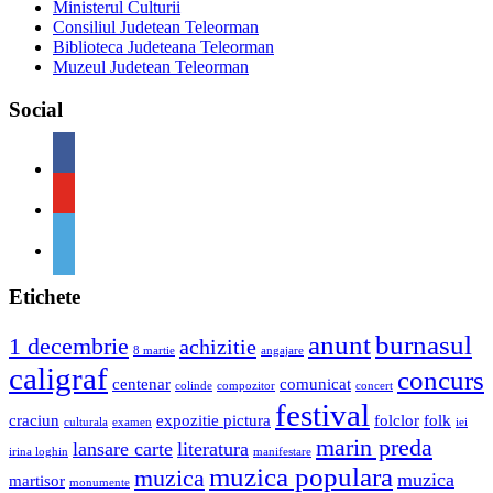
Ministerul Culturii
Consiliul Judetean Teleorman
Biblioteca Judeteana Teleorman
Muzeul Judetean Teleorman
Social
Etichete
anunt
burnasul
1 decembrie
achizitie
8 martie
angajare
caligraf
concurs
centenar
comunicat
colinde
compozitor
concert
festival
craciun
expozitie pictura
folclor
folk
culturala
examen
iei
marin preda
lansare carte
literatura
irina loghin
manifestare
muzica populara
muzica
muzica
martisor
monumente