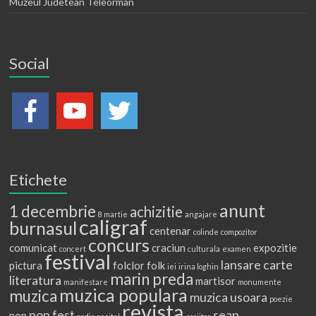
Muzeul Judetean Teleorman
Social
Etichete
anunt
1 decembrie
achizitie
8 martie
angajare
caligraf
burnasul
centenar
colinde
compozitor
concurs
comunicat
craciun
expozitie
concert
culturala
examen
festival
lansare carte
pictura
folclor
folk
iei
irina loghin
marin preda
literatura
martisor
manifestare
monumente
muzica populara
muzica
muzica usoara
poezie
revista
pop fest
seap
pop