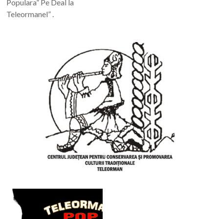
Populara” Pe Deal la
Teleormanel” .