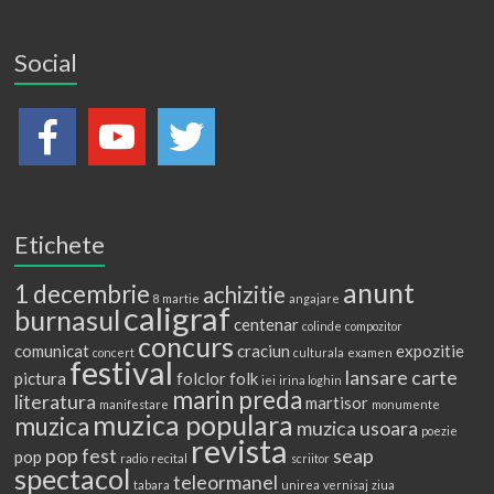
Social
Etichete
anunt
1 decembrie
achizitie
8 martie
angajare
caligraf
burnasul
centenar
colinde
compozitor
concurs
comunicat
craciun
expozitie
concert
culturala
examen
festival
lansare carte
pictura
folclor
folk
iei
irina loghin
marin preda
literatura
martisor
manifestare
monumente
muzica populara
muzica
muzica usoara
poezie
revista
pop fest
seap
pop
radio
recital
scriitor
spectacol
teleormanel
tabara
unirea
vernisaj
ziua