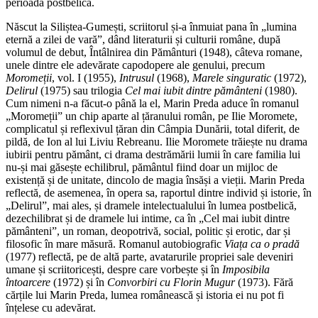
perioada postbelică.
Născut la Siliștea-Gumești, scriitorul și-a înmuiat pana în „lumina
eternă a zilei de vară”, dând literaturii și culturii române, după
volumul de debut, Întâlnirea din Pământuri (1948), câteva romane,
unele dintre ele adevărate capodopere ale genului, precum
Moromeții
, vol. I (1955),
Intrusul
(1968),
Marele singuratic
(1972),
Delirul
(1975) sau trilogia
Cel mai iubit dintre pământeni
(1980).
Cum nimeni n-a făcut-o până la el, Marin Preda aduce în romanul
„Moromeții” un chip aparte al țăranului român, pe Ilie Moromete,
complicatul și reflexivul țăran din Câmpia Dunării, total diferit, de
pildă, de Ion al lui Liviu Rebreanu. Ilie Moromete trăiește nu drama
iubirii pentru pământ, ci drama destrămării lumii în care familia lui
nu-și mai găsește echilibrul, pământul fiind doar un mijloc de
existență și de unitate, dincolo de magia însăși a vieții. Marin Preda
reflectă, de asemenea, în opera sa, raportul dintre individ și istorie, în
„Delirul”, mai ales, și dramele intelectualului în lumea postbelică,
dezechilibrat și de dramele lui intime, ca în „Cel mai iubit dintre
pământeni”, un roman, deopotrivă, social, politic și erotic, dar și
filosofic în mare măsură. Romanul autobiografic
Viața ca o pradă
(1977) reflectă, pe de altă parte, avatarurile propriei sale deveniri
umane și scriitoricești, despre care vorbește și în
Imposibila
întoarcere
(1972) și în
Convorbiri cu Florin Mugur
(1973). Fără
cărțile lui Marin Preda, lumea românească și istoria ei nu pot fi
înțelese cu adevărat.