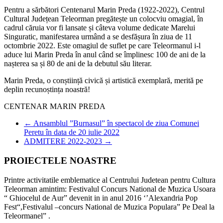
Pentru a sărbători Centenarul Marin Preda (1922-2022), Centrul
Cultural Județean Teleorman pregătește un colocviu omagial, în
cadrul căruia vor fi lansate și câteva volume dedicate Marelui
Singuratic, manifestarea urmând a se desfășura în ziua de 11
octombrie 2022. Este omagiul de suflet pe care Teleormanul i-l
aduce lui Marin Preda în anul când se împlinesc 100 de ani de la
nașterea sa și 80 de ani de la debutul său literar.
Marin Preda, o conștiință civică și artistică exemplară, merită pe
deplin recunoștința noastră!
CENTENAR MARIN PREDA
←
Ansamblul ”Burnasul” în spectacol de ziua Comunei
Peretu în data de 20 iulie 2022
ADMITERE 2022-2023
→
PROIECTELE NOASTRE
Printre activitatile emblematice al Centrului Judetean pentru Cultura
Teleorman amintim: Festivalul Concurs National de Muzica Usoara
“ Ghiocelul de Aur” devenit in in anul 2016 ‘’Alexandria Pop
Fest“,Festivalul –concurs National de Muzica Populara” Pe Deal la
Teleormanel” .