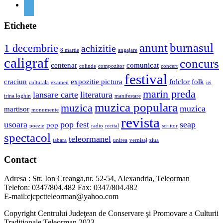
Etichete
anunt
burnasul
1 decembrie
achizitie
8 martie
angajare
caligraf
concurs
centenar
comunicat
colinde
compozitor
concert
festival
craciun
expozitie pictura
folclor
folk
culturala
examen
iei
marin preda
lansare carte
literatura
irina loghin
manifestare
muzica populara
muzica
muzica
martisor
monumente
revista
usoara
pop fest
seap
pop
poezie
radio
recital
scriitor
spectacol
teleormanel
tabara
unirea
vernisaj
ziua
Contact
Adresa : Str. Ion Creanga,nr. 52-54, Alexandria, Teleorman
Telefon: 0347/804.482 Fax: 0347/804.482
E-mail:cjcpctteleorman@yahoo.com
Copyright Centrului Judeţean de Conservare şi Promovare a Culturii
Tradiţionale Teleorman 2023