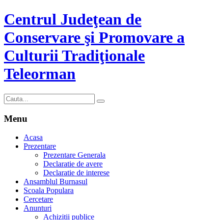
Centrul Judeţean de
Conservare şi Promovare a
Culturii Tradiţionale
Teleorman
Menu
Acasa
Prezentare
Prezentare Generala
Declaratie de avere
Declaratie de interese
Ansamblul Burnasul
Scoala Populara
Cercetare
Anunturi
Achizitii publice