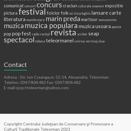
concurs
comunicat
craciun
expozitie
concert
culturala
examen
festival
lansare carte
pictura
folclor
folk
iei
irina loghin
marin preda
literatura
martisor
manifestare
monumente
muzica populara
muzica
muzica usoara
poezie
revista
pop fest
seap
pop
radio
recital
scriitor
spectacol
teleormanel
tabara
unirea
vernisaj
ziua
Contact
Adresa : Str. Ion Creanga,nr. 52-54, Alexandria, Teleorman
Telefon: 0347/804.482 Fax: 0347/804.482
E-mail:cjcpctteleorman@yahoo.com
Copyright Centrului Judeţean de Conservare şi Promovare a
Culturii Tradiţionale Teleorman 2023