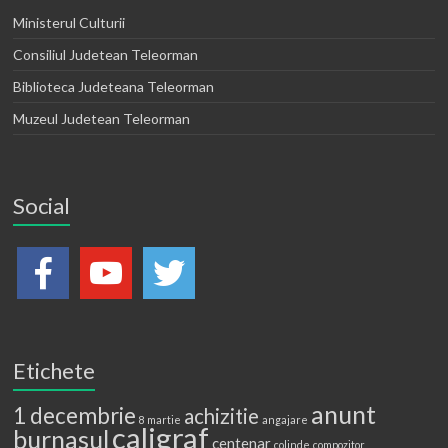
Ministerul Culturii
Consiliul Judetean Teleorman
Biblioteca Judeteana Teleorman
Muzeul Judetean Teleorman
Social
Etichete
anunt
1 decembrie
achizitie
8 martie
angajare
caligraf
burnasul
centenar
colinde
compozitor