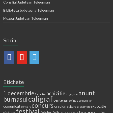
Consiliul Judetean Teleorman
Biblioteca Judeteana Teleorman
Muzeul Judetean Teleorman
Social
Etichete
anunt
1 decembrie
achizitie
8 martie
angajare
caligraf
burnasul
centenar
colinde
compozitor
concurs
comunicat
craciun
expozitie
concert
culturala
examen
festival
lansare carte
pictura
folclor
folk
iei
irina loghin