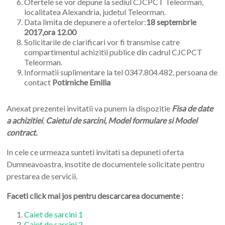
Ofertele se vor depune la sediul CJCPCT Teleorman,
localitatea Alexandria, judetul Teleorman.
Data limita de depunere a ofertelor:
18 septembrie
2017,ora 12.00
Solicitarile de clarificari vor fi transmise catre
compartimentul achizitii publice din cadrul CJCPCT
Teleorman.
Informatii suplimentare la tel 0347.804.482, persoana de
contact
Potirniche Emilia
Anexat prezentei invitatii va punem la dispozitie
Fisa de date
a achizitiei
,
Caietul de sarcini, Model formulare si Model
contract.
In cele ce urmeaza sunteti invitati sa depuneti oferta
Dumneavoastra, insotite de documentele solicitate pentru
prestarea de servicii.
Faceti click mai jos pentru descarcarea documente :
Caiet de sarcini 1
Caiet de sarcini 2