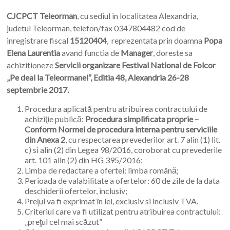
CJCPCT Teleorman
, cu sediul in localitatea Alexandria,
judetul Teleorman, telefon/fax 0347804482 cod de
inregistrare fiscal
15120404
, reprezentata prin doamna
Popa
Elena Laurentia
avand functia de
Manager
, doreste sa
achizitioneze
Servicii organizare Festival National de Folcor
„Pe deal la Teleormanel”, Editia 48, Alexandria 26-28
septembrie 2017.
Procedura aplicată pentru atribuirea contractului de
achiziţie publică:
Procedura simplificata proprie –
Conform Normei de procedura interna pentru serviciile
din Anexa 2
, cu respectarea prevederilor art. 7 alin (1) lit.
c) si alin (2) din Legea 98/2016, coroborat cu prevederile
art. 101 alin (2) din HG 395/2016;
Limba de redactare a ofertei: limba română;
Perioada de valabilitate a ofertelor: 60 de zile de la data
deschiderii ofertelor, inclusiv;
Preţul va fi exprimat în lei, exclusiv si inclusiv TVA.
Criteriul care va fi utilizat pentru atribuirea contractului:
„preţul cel mai scăzut”