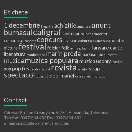
Etichete
anunt
1 decembrie
achizitie
8 martie
angajare
caligraf
burnasul
centenar
colinde
compozitor
concurs
comunicat
craciun
expozitie
concert
culturala
examen
festival
lansare carte
pictura
folclor
folk
iei
irina loghin
marin preda
literatura
martisor
manifestare
monumente
muzica populara
muzica
muzica usoara
poezie
revista
pop fest
seap
pop
radio
recital
scriitor
spectacol
teleormanel
tabara
unirea
vernisaj
ziua
Contact
Adresa : Str. Ion Creanga,nr. 52-54, Alexandria, Teleorman
Telefon: 0347/804.482 Fax: 0347/804.482
E-mail:cjcpctteleorman@yahoo.com