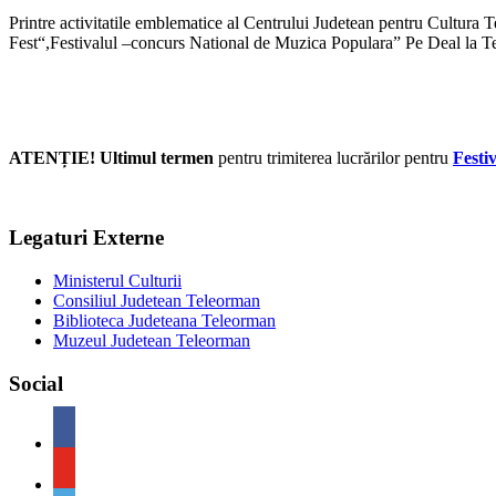
Printre activitatile emblematice al Centrului Judetean pentru Cultur
Fest“,Festivalul –concurs National de Muzica Populara” Pe Deal la T
ATENȚIE! Ultimul termen
pentru trimiterea lucrărilor pentru
Festi
Legaturi Externe
Ministerul Culturii
Consiliul Judetean Teleorman
Biblioteca Judeteana Teleorman
Muzeul Judetean Teleorman
Social