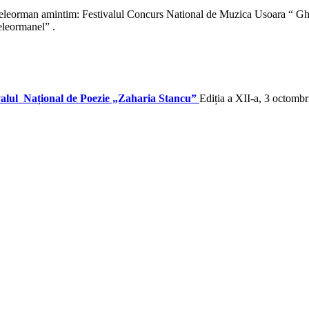
a Teleorman amintim: Festivalul Concurs National de Muzica Usoara “ Gh
eleormanel” .
valul Național de Poezie „Zaharia Stancu”
Ediția a XII-a, 3 octomb