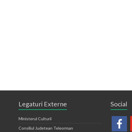
Legaturi Externe
Social
Ministerul Culturii
Consiliul Judetean Teleorman