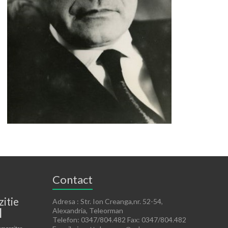
Contact
zitie
Adresa : Str. Ion Creanga,nr. 52-54,
l
Alexandria, Teleorman
Telefon: 0347/804.482 Fax: 0347/804.482