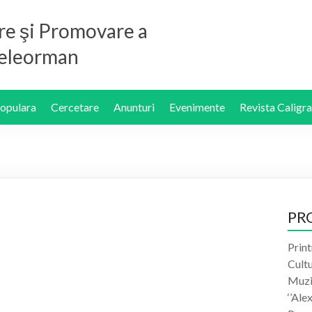
re şi Promovare a
 Teleorman
Populara
Cercetare
Anunturi
Evenimente
Revista Caligra
PR
Print
Cult
Muzic
‘’Ale