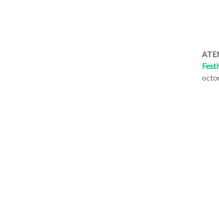
ATEN
Festi
octo