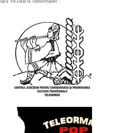
ara” Pe Deal la Teleormanel” .