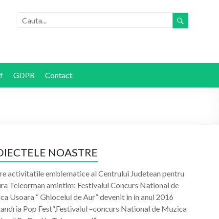
f
GDPR
Contact
OIECTELE NOASTRE
re activitatile emblematice al Centrului Judetean pentru
ura Teleorman amintim: Festivalul Concurs National de
a Usoara “ Ghiocelul de Aur” devenit in in anul 2016
xandria Pop Fest“,Festivalul –concurs National de Muzica