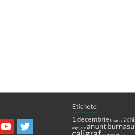
Etichete
1 decembrie
achi
8 martie
anunt
burnasu
angajare
caligraf
centenar