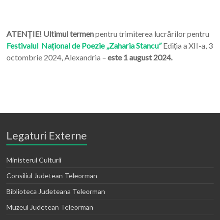
ATENȚIE! Ultimul termen
pentru trimiterea lucrărilor pentru
Festivalul Național de Poezie „Zaharia Stancu”
Ediția a XII-a, 3
octombrie 2024, Alexandria –
este 1 august 2024.
Legaturi Externe
Ministerul Culturii
Consiliul Judetean Teleorman
Biblioteca Judeteana Teleorman
Muzeul Judetean Teleorman