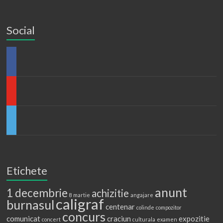
Social
Etichete
anunt
1 decembrie
achizitie
8 martie
angajare
caligraf
burnasul
centenar
colinde
compozitor
concurs
comunicat
craciun
expozitie
concert
culturala
examen