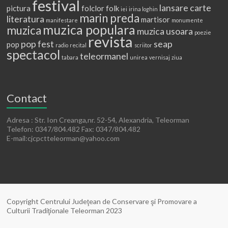
festival
lansare carte
pictura
folclor
folk
iei
irina loghin
marin preda
literatura
martisor
manifestare
monumente
muzica populara
muzica
muzica usoara
poezie
revista
pop fest
seap
pop
radio
recital
scriitor
spectacol
teleormanel
tabara
unirea
vernisaj
ziua
Contact
Adresa : Str. Ion Creanga,nr. 52-54, Alexandria, Teleorman
Telefon: 0347/804.482 Fax: 0347/804.482
E-mail:cjcpctteleorman@yahoo.com
Copyright Centrului Judeţean de Conservare şi Promovare a
Culturii Tradiţionale Teleorman 2023